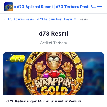
⭐ d73 Aplikasi Resmi | d73 Terbaru Pasti Bayar 🎯
⭐ d73 Aplikasi Resmi | d73 Terbaru Pasti Bayar 🎯
›
Resmi
d73 Resmi
Artikel Terbaru
d73: Petualangan Mumi Lucu untuk Pemula