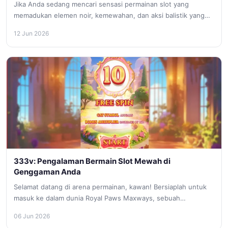
Jika Anda sedang mencari sensasi permainan slot yang
memadukan elemen noir, kemewahan, dan aksi balistik yang
memacu adrenalin, Bonus Bullets...
12 Jun 2026
333v: Pengalaman Bermain Slot Mewah di
Genggaman Anda
Selamat datang di arena permainan, kawan! Bersiaplah untuk
masuk ke dalam dunia Royal Paws Maxways, sebuah
mahakarya dari Spadegaming yang...
06 Jun 2026