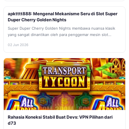
apktttt888: Mengenal Mekanisme Seru di Slot Super
Duper Cherry Golden Nights
Super Duper Cherry Golden Nights membawa nuansa klasik
yang sangat dinantikan oleh para penggemar mesin slot
bertema buah. Dikembangkan oleh...
02 Jun 2026
Rahasia Koneksi Stabil Buat Devs: VPN Pilihan dari
d73