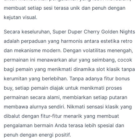
membuat setiap sesi terasa unik dan penuh dengan
kejutan visual.
Secara keseluruhan, Super Duper Cherry Golden Nights
adalah perpaduan yang harmonis antara estetika retro
dan mekanisme modern. Dengan volatilitas menengah,
permainan ini menawarkan alur yang seimbang, cocok
bagi pemain yang menikmati dinamika slot klasik tanpa
kerumitan yang berlebihan. Tanpa adanya fitur bonus
buy, setiap pemain diajak untuk menikmati proses
permainan secara alami, membiarkan setiap putaran
membawa alurnya sendiri. Nikmati sensasi klasik yang
dibalut dengan fitur-fitur menarik yang membuat
pengalaman bermain Anda terasa lebih spesial dan
penuh dengan energi positif.