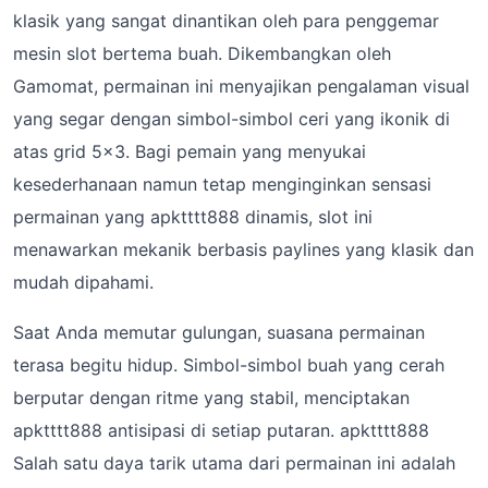
klasik yang sangat dinantikan oleh para penggemar
mesin slot bertema buah. Dikembangkan oleh
Gamomat, permainan ini menyajikan pengalaman visual
yang segar dengan simbol-simbol ceri yang ikonik di
atas grid 5×3. Bagi pemain yang menyukai
kesederhanaan namun tetap menginginkan sensasi
permainan yang apktttt888 dinamis, slot ini
menawarkan mekanik berbasis paylines yang klasik dan
mudah dipahami.
Saat Anda memutar gulungan, suasana permainan
terasa begitu hidup. Simbol-simbol buah yang cerah
berputar dengan ritme yang stabil, menciptakan
apktttt888 antisipasi di setiap putaran. apktttt888
Salah satu daya tarik utama dari permainan ini adalah