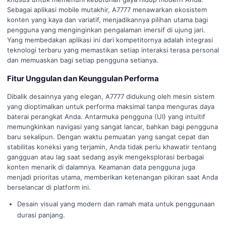
Sebagai aplikasi mobile mutakhir, A7777 menawarkan ekosistem
konten yang kaya dan variatif, menjadikannya pilihan utama bagi
pengguna yang menginginkan pengalaman imersif di ujung jari.
Yang membedakan aplikasi ini dari kompetitornya adalah integrasi
teknologi terbaru yang memastikan setiap interaksi terasa personal
dan memuaskan bagi setiap pengguna setianya.
Fitur Unggulan dan Keunggulan Performa
Dibalik desainnya yang elegan, A7777 didukung oleh mesin sistem
yang dioptimalkan untuk performa maksimal tanpa menguras daya
baterai perangkat Anda. Antarmuka pengguna (UI) yang intuitif
memungkinkan navigasi yang sangat lancar, bahkan bagi pengguna
baru sekalipun. Dengan waktu pemuatan yang sangat cepat dan
stabilitas koneksi yang terjamin, Anda tidak perlu khawatir tentang
gangguan atau lag saat sedang asyik mengeksplorasi berbagai
konten menarik di dalamnya. Keamanan data pengguna juga
menjadi prioritas utama, memberikan ketenangan pikiran saat Anda
berselancar di platform ini.
Desain visual yang modern dan ramah mata untuk penggunaan
durasi panjang.