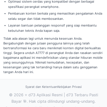
Optimasi sistem cerdas yang kompatibel dengan berbagai
spesifikasi perangkat smartphone.
Pembaruan konten berkala yang memastikan pengalaman Anda
selalu segar dan tidak membosankan.
Layanan bantuan pelanggan responsif yang siap membantu
kebutuhan teknis Anda kapan saja.
Tidak ada alasan lagi untuk menunda keseruan Anda.
Bergabunglah dengan jutaan pengguna lainnya yang telah
bertransformasi ke cara baru menikmati konten digital berkualitas
tinggi. Segera unduh A7777 di perangkat Anda dan rasakan sendiri
bagaimana aplikasi ini mendefinisikan ulang standar hiburan mobile
yang sesungguhnya. Nikmati kemudahan, kecepatan, dan
kesenangan yang tak tertandingi hanya dalam satu genggaman
tangan Anda hari ini.
Syarat dan Ketentuan
Kebijakan Privasi
© 2026 ⭐ d73 Aplikasi Resmi | d73 Terbaru Pasti
Bayar 🎯. Hak cipta dilindungi undang-undang.