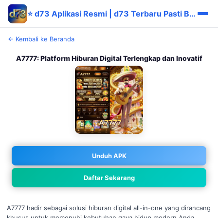
⭐ d73 Aplikasi Resmi | d73 Terbaru Pasti Bayar 🎯
← Kembali ke Beranda
A7777: Platform Hiburan Digital Terlengkap dan Inovatif
Unduh APK
Daftar Sekarang
A7777 hadir sebagai solusi hiburan digital all-in-one yang dirancang
khusus untuk memenuhi kebutuhan gaya hidup modern Anda.