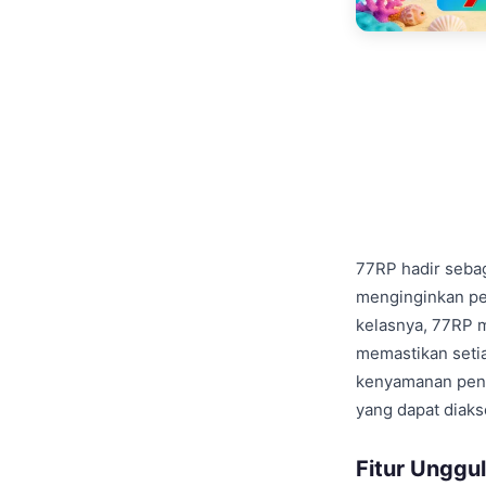
77RP hadir sebag
menginginkan pen
kelasnya, 77RP 
memastikan seti
kenyamanan pengg
yang dapat diaks
Fitur Unggu