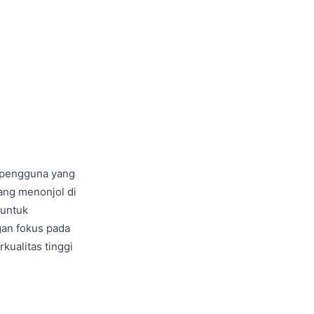
i pengguna yang
yang menonjol di
 untuk
an fokus pada
kualitas tinggi