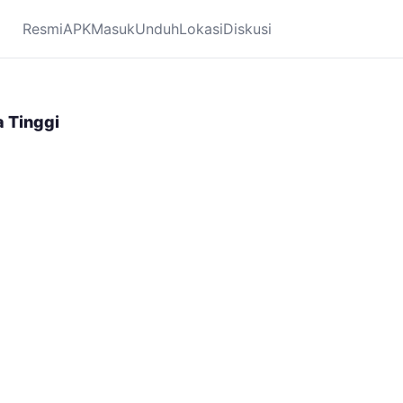
Resmi
APK
Masuk
Unduh
Lokasi
Diskusi
 Tinggi