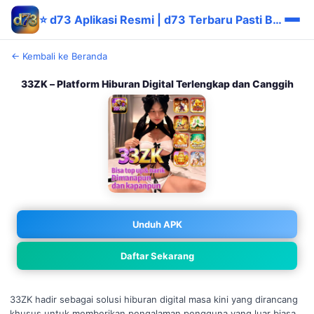
⭐ d73 Aplikasi Resmi | d73 Terbaru Pasti Bayar 🎯
← Kembali ke Beranda
33ZK – Platform Hiburan Digital Terlengkap dan Canggih
Unduh APK
Daftar Sekarang
33ZK hadir sebagai solusi hiburan digital masa kini yang dirancang
khusus untuk memberikan pengalaman pengguna yang luar biasa